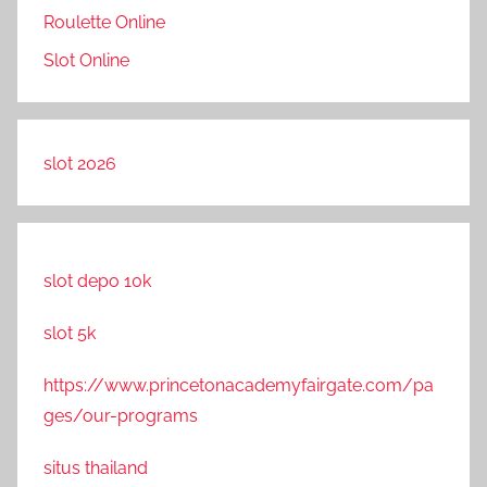
Roulette Online
Slot Online
slot 2026
slot depo 10k
slot 5k
https://www.princetonacademyfairgate.com/pa
ges/our-programs
situs thailand